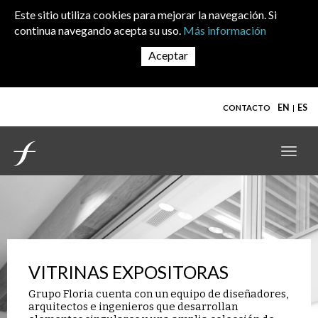
Skip to main content
Este sitio utiliza cookies para mejorar la navegación. Si
continua navegando acepta su uso.
Más información
EN
ES
CONTACTO
Toggl
navig
VITRINAS EXPOSITORAS
Grupo Floria cuenta con un equipo de diseñadores,
arquitectos e ingenieros que desarrollan