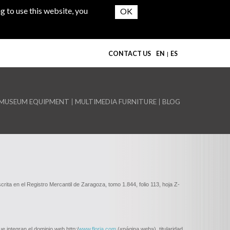
g to use this website, you
CONTACT US
EN
ES
MUSEUM EQUIPMENT
MULTIMEDIA FURNITURE
BLOG
a en el Registro Mercantil de Zaragoza, tomo 1.844, folio 113, hoja Z-
e integran el dominio web http:/
www.floria.com
(«página web»), titularidad