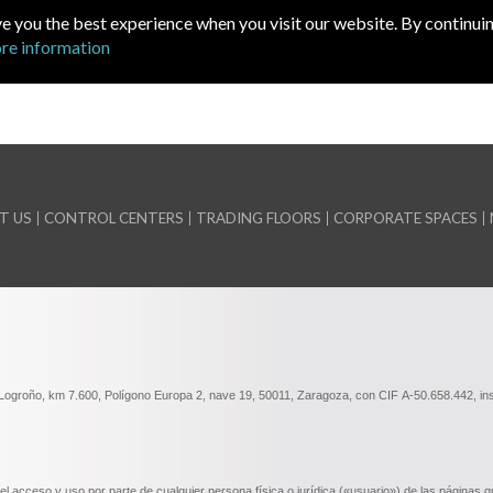
ve you the best experience when you visit our website. By continuin
re information
T US
CONTROL CENTERS
TRADING FLOORS
CORPORATE SPACES
oño, km 7.600, Polígono Europa 2, nave 19, 50011, Zaragoza, con CIF A-50.658.442, inscrit
acceso y uso por parte de cualquier persona física o jurídica («usuario») de las páginas qu