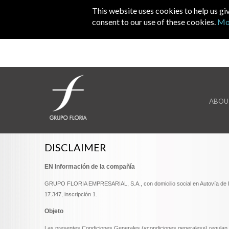
Skip to main content
This website uses cookies to help us gi
consent to our use of these cookies.
Mo
ABOU
DISCLAIMER
EN Información de la compañía
GRUPO FLORIA EMPRESARIAL, S.A., con domicilio social en Autovía de Logr
17.347, inscripción 1.
Objeto
Las presentes Condiciones Generales («condiciones generales») regulan el 