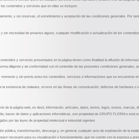
ontenidos y servicios que en ellas se incluyen.
ariamente, y sin reservas, el sometimiento y aceptación de las condiciones generales. Por ta
sin necesidad de preaviso alguno, cualquier modificación o actualización de los contenidos 
 contenidos y servicios presentados en la página tienen como finalidad la difusión de infor
 forma diligente y de conformidad con el contenido de las presentes condiciones generales, a
momento y sin previo aviso los contenidos, servicios e informaciones que se encuentran en
a existencia de malware, errores en las líneas de comunicación, defectos de hardware o so
arte de la página web, es decir, información, artículos, datos, textos, logos, iconos, marcas
audio, bases de datos y aplicaciones informáticas, son propiedad de GRUPO FLORIA o está exp
idos por las leyes de propiedad intelectual e industrial vigentes.
n pública, transformación, descarga y, en general, cualquier acto de explotación de la totali
tware
necesario para su visualización o funcionamiento, que no cuente con la expresa y pr