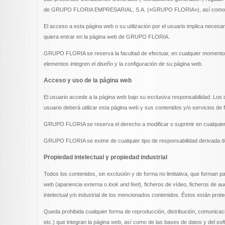
de GRUPO FLORIA EMPRESARIAL, S.A. («GRUPO FLORIA»), así como los c
El acceso a esta página web o su utilización por el usuario implica neces
quiera entrar en la página web de GRUPO FLORIA.
GRUPO FLORIA se reserva la facultad de efectuar, en cualquier momento y 
elementos integren el diseño y la configuración de su página web.
Acceso y uso de la página web
El usuario accede a la página web bajo su exclusiva responsabilidad. Los
usuario deberá utilizar esta página web y sus contenidos y/o servicios de
GRUPO FLORIA se reserva el derecho a modificar o suprimir en cualquier 
GRUPO FLORIA se exime de cualquier tipo de responsabilidad derivada de l
Propiedad intelectual y propiedad industrial
Todos los contenidos, sin exclusión y de forma no limitativa, que forman p
web (apariencia externa o
look and feel
), ficheros de vídeo, ficheros de 
intelectual y/o industrial de los mencionados contenidos. Éstos están proteg
Queda prohibida cualquier forma de reproducción, distribución, comunicació
etc.) que integran la página web, así como de las bases de datos y del
sof