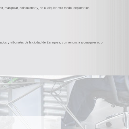
mir, manipular, coleccionar y, de cualquier otro modo, explotar los
dos y tribunales de la ciudad de Zaragoza, con renuncia a cualquier otro